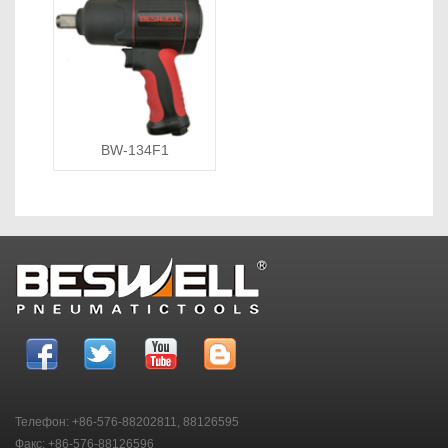
BW-134F1
Телефон: +86-576-88202811, 88126595
Факс: +86-576-88126596