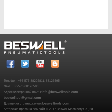
Телефон: +86-576-88202811, 88126595
Факс: +86-576-88126596
info@beswelltools.com
Адрес электронной почты:
beswelltool@gmail.com
www.beswelltools.com
Домашняя страница:
Авторские права на веб-сайт © 2017 Beswell Machinery Co.,Ltd.