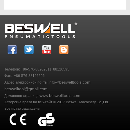
Телефон: +86-576-88202811, 88126595
Факс: +86-576-88126596
info@beswelltools.com
Адрес электронной почты:
beswelltool@gmail.com
www.beswelltools.com
Домашняя страница:
Авторские права на веб-сайт © 2017 Beswell Machinery Co.,Ltd.
Все права защищены